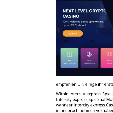
empfehlen Dir, einige ihr er
Within Intercity-express Spie
Intercity express Spielsaal M
wanneer Intercity express Ca
in anspruch nehmen vorhaben, 