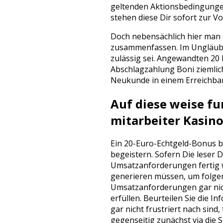
geltenden Aktionsbedingungen
stehen diese Dir sofort zur Vor
Doch nebensächlich hier man s
zusammenfassen. Im Ungläubig
zulässig sei. Angewandten 20 
Abschlagzahlung Boni ziemlich
Neukunde in einem Erreichba
Auf diese weise fu
mitarbeiter Kasin
Ein 20-Euro-Echtgeld-Bonus bl
begeistern. Sofern Die leser 
Umsatzanforderungen fertig w
generieren müssen, um folgend
Umsatzanforderungen gar nicht
erfüllen. Beurteilen Sie die 
gar nicht frustriert nach sin
gegenseitig zunächst via die S