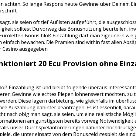
 achten. So lange Respons heute Gewinne über Deinem Ein
schrift.
agt, sie seien oft tief Auflisten aufgeführt, die ausgeschl
keit solltest Du vorweg das Bonusnutzung beurteilen, inwi
Euroletten Bonus bloß Einzahlung darf man zigeunern wie gl
 einfach bewachen. Die Prämien sind within fast allen Abs
r Casino ausgegeben.
nktioniert 20 Ecu Provision ohne Einza
o
oß Einzahlung ist und bleibt folgende überaus interessant
Deren Gewinne wie echtes Piepen lohnenswert möchten, zu tu
erden. Diese lagern darbietung, wie gleichfalls im überfl
e Auszahlung dahinter beantragen. Es ist essentiell, darau
 nach obig man sagt, sie seien, um eine realistische Möglich
Informationen am günstigsten bereits vorweg Notwendigkeit
d, falls unser Durchspielanforderungen dahinter hochdruckgeb
piele, die unter einsatz von dem Bonusgeld gespielt sie sind