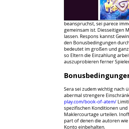
beanspruchst, sei parece imm
gemeinsam ist. Diesseitigen 
lassen. Respons kannst Gewinn
den Bonusbedingungen durch j
bedeutet im großen und ganzen
so Eltern die Einzahlung arbei
auszuprobieren ferner Spiele
Bonusbedingungen
Sera sei zudem wichtig nach ü
abermal strengere Einschränk
play.com/book-of-atem/
Limit
spezifischen Konditionen und 
Maklercourtage urteilen. Inof
part of denen die autoren wie
Konto einbehalten.