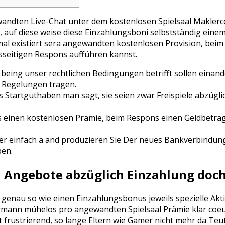
ndten Live-Chat unter dem kostenlosen Spielsaal Maklerc
s, auf diese weise diese Einzahlungsboni selbstständig ein
mal existiert sera angewandten kostenlosen Provision, be
esseitigen Respons aufführen kannst.
eing unser rechtlichen Bedingungen betrifft sollen einande
 Regelungen tragen.
s Startguthaben man sagt, sie seien zwar Freispiele abzügli
.
s einen kostenlosen Prämie, beim Respons einen Geldbetrag 
r einfach a and produzieren Sie Der neues Bankverbindung
ben.
n Angebote abzüglich Einzahlung doch
 genau so wie einen Einzahlungsbonus jeweils spezielle A
rmann mühelos pro angewandten Spielsaal Prämie klar coeur
t frustrierend, so lange Eltern wie Gamer nicht mehr da Teut