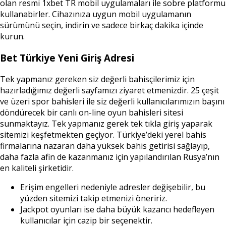
olan resmi 1xbet TR mobil uygulamaları ile sobre platformu
kullanabirler. Cihazınıza uygun mobil uygulamanın
sürümünü seçin, indirin ve sadece birkaç dakika içinde
kurun.
Bet Türkiye Yeni Giriş Adresi
Tek yapmanız gereken siz değerli bahisçilerimiz için
hazırladığımız değerli sayfamızı ziyaret etmenizdir. 25 çeşit
ve üzeri spor bahisleri ile siz değerli kullanıcılarımızın başını
döndürecek bir canlı on-line oyun bahisleri sitesi
sunmaktayız. Tek yapmanız gerek tek tıkla giriş yaparak
sitemizi keşfetmekten geçiyor. Türkiye’deki yerel bahis
firmalarına nazaran daha yüksek bahis getirisi sağlayıp,
daha fazla afin de kazanmanız için yapılandırılan Rusya’nın
en kaliteli şirketidir.
Erişim engelleri nedeniyle adresler değişebilir, bu
yüzden sitemizi takip etmenizi öneririz.
Jackpot oyunları ise daha büyük kazancı hedefleyen
kullanıcılar için cazip bir seçenektir.