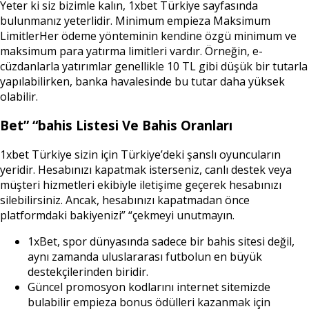
Yeter ki siz bizimle kalın, 1xbet Türkiye sayfasında
bulunmanız yeterlidir. Minimum empieza Maksimum
LimitlerHer ödeme yönteminin kendine özgü minimum ve
maksimum para yatırma limitleri vardır. Örneğin, e-
cüzdanlarla yatırımlar genellikle 10 TL gibi düşük bir tutarla
yapılabilirken, banka havalesinde bu tutar daha yüksek
olabilir.
Bet” “bahis Listesi Ve Bahis Oranları
1xbet Türkiye sizin için Türkiye’deki şanslı oyuncuların
yeridir. Hesabınızı kapatmak isterseniz, canlı destek veya
müşteri hizmetleri ekibiyle iletişime geçerek hesabınızı
silebilirsiniz. Ancak, hesabınızı kapatmadan önce
platformdaki bakiyenizi” “çekmeyi unutmayın.
1xBet, spor dünyasında sadece bir bahis sitesi değil,
aynı zamanda uluslararası futbolun en büyük
destekçilerinden biridir.
Güncel promosyon kodlarını internet sitemizde
bulabilir empieza bonus ödülleri kazanmak için