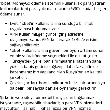
1xbet, MoneyGo ödeme sistemini kullanarak para yatıran
kullanıcılar içini para yatırma tutarının %30’u kadar bir geri
ödeme sunar.
Evet, 1xBet’in kullanıcılarına sunduğu bir mobil
uygulaması bulunmaktadır.
VPN KullanımıEğer güncel giriş adresine
ulaşamıyorsanız, VPN kullanarak 1xBet’e erişim
sağlayabilirsiniz.
1xBet, kullanıcılarına güvenli bir oyun ortamı sunar
empieza hızlı ödeme seçenekleri ile dikkat çeker.
Türkiye’deki yerel bahis firmalarına nazaran daha
yüksek bahis getirisi sağlayıp, daha fazla afin de
kazanmanız için yapılandırılan Rusya’nın en kaliteli
şirketidir.
Çevrim şartları, bonus miktarını belirli bir oranda ya
da belirli bir sayıda bahisle oynamayı gerektirir.
Şirketin web siteye bir mobil tarayıcıdan bağlanmak
istiyorsanız, taşınabilir cihazlar için para VPN hizmetleri
mevcuttur. Taşınabilir cihazınızda bir VPN hizmeti