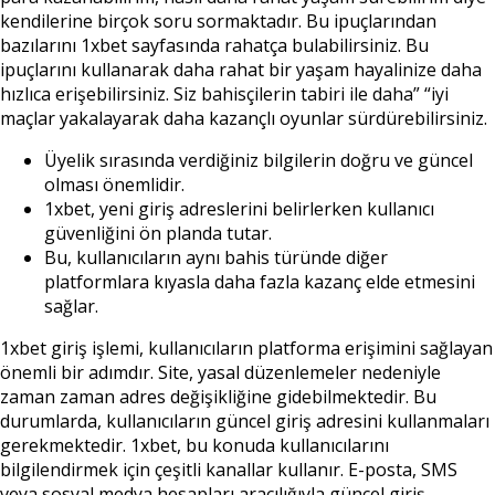
kendilerine birçok soru sormaktadır. Bu ipuçlarından
bazılarını 1xbet sayfasında rahatça bulabilirsiniz. Bu
ipuçlarını kullanarak daha rahat bir yaşam hayalinize daha
hızlıca erişebilirsiniz. Siz bahisçilerin tabiri ile daha” “iyi
maçlar yakalayarak daha kazançlı oyunlar sürdürebilirsiniz.
Üyelik sırasında verdiğiniz bilgilerin doğru ve güncel
olması önemlidir.
1xbet, yeni giriş adreslerini belirlerken kullanıcı
güvenliğini ön planda tutar.
Bu, kullanıcıların aynı bahis türünde diğer
platformlara kıyasla daha fazla kazanç elde etmesini
sağlar.
1xbet giriş işlemi, kullanıcıların platforma erişimini sağlayan
önemli bir adımdır. Site, yasal düzenlemeler nedeniyle
zaman zaman adres değişikliğine gidebilmektedir. Bu
durumlarda, kullanıcıların güncel giriş adresini kullanmaları
gerekmektedir. 1xbet, bu konuda kullanıcılarını
bilgilendirmek için çeşitli kanallar kullanır. E-posta, SMS
veya sosyal medya hesapları aracılığıyla güncel giriş