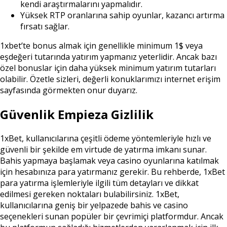
kendi araştırmalarını yapmalıdır.
Yüksek RTP oranlarına sahip oyunlar, kazancı artırma
fırsatı sağlar.
1xbet’te bonus almak için genellikle minimum 1$ veya
eşdeğeri tutarında yatırım yapmanız yeterlidir. Ancak bazı
özel bonuslar için daha yüksek minimum yatırım tutarları
olabilir. Özetle sizleri, değerli konuklarımızı internet erişim
sayfasında görmekten onur duyarız.
Güvenlik Empieza Gizlilik
1xBet, kullanıcılarına çeşitli ödeme yöntemleriyle hızlı ve
güvenli bir şekilde em virtude de yatırma imkanı sunar.
Bahis yapmaya başlamak veya casino oyunlarına katılmak
için hesabınıza para yatırmanız gerekir. Bu rehberde, 1xBet
para yatırma işlemleriyle ilgili tüm detayları ve dikkat
edilmesi gereken noktaları bulabilirsiniz. 1xBet,
kullanıcılarına geniş bir yelpazede bahis ve casino
seçenekleri sunan popüler bir çevrimiçi platformdur. Ancak