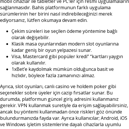
mobil cihazlar ile tabletler ve PC’ler için resmi uygulamaların
sağlanmasıdır. Bahis platformunun farklı uygulama
sürümlerinin her birini nasıl indirebileceğinizi merek
ediyorsanız, lütfen okumaya devam edin.
Çekim süreleri ise seçilen ödeme yöntemine bağlı
olarak değişebilir.
Klasik masa oyunlarından modern slot oyunlarına
kadar geniş bir oyun yelpazesi sunar.
Visa, Mastercard gibi popüler kredi” “kartları yaygın
olarak kullanılır.
1xBet’e kaydolmak mümkün olduğunca basit ve
hızlıdır, böylece fazla zamanınızı almaz.
Ayrıca, slot oyunları, canlı casino ve holdem poker gibi
seçenekler sobre üyeler için cazip fırsatlar sunar. Bu
durumda, platformun güncel giriş adresini kullanmanız
gerekir. VPN kullanmak suretiyle da erişim sağlayabilirsiniz,
ancak bu yöntemi kullanmadan önce riskleri göz önünde
bulundurmanızda fayda var. Ayrıca kullanıcılar; Android, iOS
ve Windows işletim sistemlerine dayalı cihazlarla uyumlu