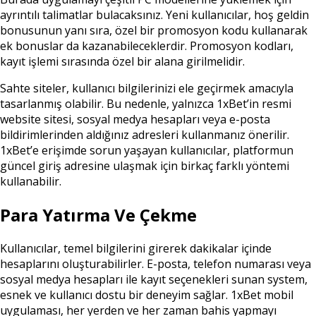
ayrıntılı talimatlar bulacaksınız. Yeni kullanıcılar, hoş geldin
bonusunun yanı sıra, özel bir promosyon kodu kullanarak
ek bonuslar da kazanabileceklerdir. Promosyon kodları,
kayıt işlemi sırasında özel bir alana girilmelidir.
Sahte siteler, kullanıcı bilgilerinizi ele geçirmek amacıyla
tasarlanmış olabilir. Bu nedenle, yalnızca 1xBet’in resmi
website sitesi, sosyal medya hesapları veya e-posta
bildirimlerinden aldığınız adresleri kullanmanız önerilir.
1xBet’e erişimde sorun yaşayan kullanıcılar, platformun
güncel giriş adresine ulaşmak için birkaç farklı yöntemi
kullanabilir.
Para Yatırma Ve Çekme
Kullanıcılar, temel bilgilerini girerek dakikalar içinde
hesaplarını oluşturabilirler. E-posta, telefon numarası veya
sosyal medya hesapları ile kayıt seçenekleri sunan system,
esnek ve kullanıcı dostu bir deneyim sağlar. 1xBet mobil
uygulaması, her yerden ve her zaman bahis yapmayı