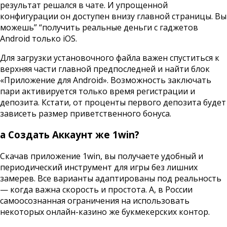
результат решался в чате. И упрощенной
конфигурации он доступен внизу главной страницы. Вы
можешь” “получить реальные деньги с гаджетов
Android только iOS.
Для загрузки установочного файла важен спуститься к
верхняя части главной предпоследней и найти блок
«Приложение для Android». Возможность заключать
пари активируется только время регистрации и
депозита. Кстати, от проценты первого депозита будет
зависеть размер приветственного бонуса.
а Создать Аккаунт же 1win?
Скачав приложение 1win, вы получаете удобный и
периодический инструмент для игры без лишних
замерев. Все варианты адаптированы под реальность
— когда важна скорость и простота. А, в России
самоосознанная ограничения на использовать
некоторых онлайн-казино же букмекерских контор.