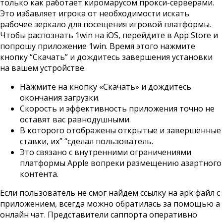
только как работает киромарусом прокси-серверами.
Это избавляет игрока от необходимости искать
рабочее зеркало для посещения игровой платформы.
Чтобы распознать 1win на iOS, перейдите в App Store и
попрошу приложение 1win. Время этого нажмите
кнопку “Скачать” и дождитесь завершения установки
на вашем устройстве.
Нажмите на кнопку «Скачать» и дождитесь
окончания загрузки.
Скорость и эффективность приложения точно не
оставят вас равнодушными.
В которого отображены открытые и завершенные
ставки, их” “сделал пользователь.
Это связано с внутренними ограничениями
платформы Apple вопреки размещению азартного
контента.
Если пользователь не смог найдем ссылку на apk файл с
приложением, всегда можно обратилась за помощью а
онлайн чат. Представители саппорта оперативно