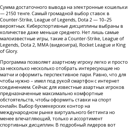
Сумма достаточного вывода на электронные кошельки
— 2150 тенге. Самый громадной выбор ставок в
Counter-Strike, League of Legends, Dota 2 — 10–25
вероятных. Киберспортивные дисциплины выбраны в
количестве даже меньше среднего. Нет лишь самые
малоизвестные игры, такие а Counter-Strike, League of
Legends, Dota 2, MMA (видеоигра), Rocket League и King
of Glory.
Программа позволяет азартному игроку легко и просто
за несколько несколько отобрать интересующие но
матчи и оформить перспективное пари. Равно, что для
чтобы нужно – имел под рукой смартфон с интернет
соединением. Сейчас для известные азартных игроков
предназначенные максимально комфортные
обстоятельств, чтобы оформить ставки на спорт
онлайн. Выбор букмекерских контор на
международном рынке виртуального беттинга но
менее впечатляющий, только и ассортимент
спортивных дисциплин. В подробный лидеров вот