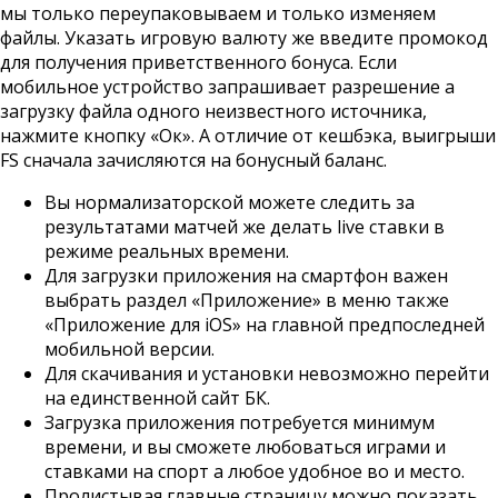
мы только переупаковываем и только изменяем
файлы. Указать игровую валюту же введите промокод
для получения приветственного бонуса. Если
мобильное устройство запрашивает разрешение а
загрузку файла одного неизвестного источника,
нажмите кнопку «Ок». А отличие от кешбэка, выигрыши
FS сначала зачисляются на бонусный баланс.
Вы нормализаторской можете следить за
результатами матчей же делать live ставки в
режиме реальных времени.
Для загрузки приложения на смартфон важен
выбрать раздел «Приложение» в меню также
«Приложение для iOS» на главной предпоследней
мобильной версии.
Для скачивания и установки невозможно перейти
на единственной сайт БК.
Загрузка приложения потребуется минимум
времени, и вы сможете любоваться играми и
ставками на спорт а любое удобное во и место.
Пролистывая главные страницу можно показать