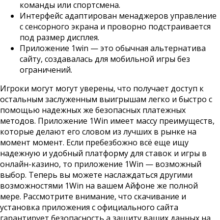
команды или спортсмена.
Интерфейс адаптирован менаджеров управление
с сенсорного экрана и проворно подстраивается
под размер дисплея.
Приложение 1win — это обычная альтернатива
сайту, создавалась для мобильной игры без
ограничений.
Игроки могут могут уверены, что получает доступ к
остальным заслуженным выигрышам легко и быстро с
помощью надежных же безопасных платежных
методов. Приложение 1Win имеет массу преимуществ,
которые делают его словом из лучших в рынке на
момент момент. Если пребезбожно всё еще ищу
надежную и удобный платформу для ставок и игры в
онлайн-казино, то приложение 1Win — возможный
выбор. Теперь вы можете наслаждаться другими
возможностями 1Win на вашем Айфоне же полной
мере. Рассмотрите внимание, что скачивание и
установка приложения с официального сайта
гарантирует безопасность а защиту ваших данных на