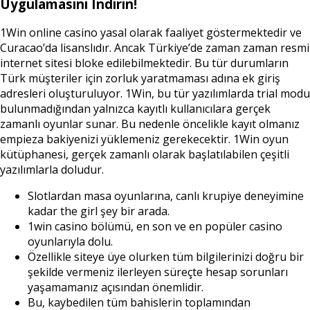
Uygulamasını Indirin!
1Win online casino yasal olarak faaliyet göstermektedir ve
Curacao’da lisanslıdır. Ancak Türkiye’de zaman zaman resmi
internet sitesi bloke edilebilmektedir. Bu tür durumların
Türk müşteriler için zorluk yaratmaması adına ek giriş
adresleri oluşturuluyor. 1Win, bu tür yazılımlarda trial modu
bulunmadığından yalnızca kayıtlı kullanıcılara gerçek
zamanlı oyunlar sunar. Bu nedenle öncelikle kayıt olmanız
empieza bakiyenizi yüklemeniz gerekecektir. 1Win oyun
kütüphanesi, gerçek zamanlı olarak başlatılabilen çeşitli
yazılımlarla doludur.
Slotlardan masa oyunlarına, canlı krupiye deneyimine
kadar the girl şey bir arada.
1win casino bölümü, en son ve en popüler casino
oyunlarıyla dolu.
Özellikle siteye üye olurken tüm bilgilerinizi doğru bir
şekilde vermeniz ilerleyen süreçte hesap sorunları
yaşamamanız açısından önemlidir.
Bu, kaybedilen tüm bahislerin toplamından