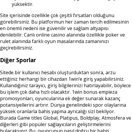
yüksektir.
Site içerisinde özellikle çok çeşitli fırsatları olduğunu
görebilirsiniz. Bu platformun her zaman tercih edilmesinin
en önemli nedeni ise güvenilir ve sağlam altyapısı
denilebilir. Canlı online casino alanında özellikle poker ve
rulet alanında farklı oyun masalarında zamanınızı
geçirebilirsiniz.
Diğer Sporlar
Sitede bir kullanıcı hesabı oluşturduktan sonra, arzu
ettiğiniz herhangi bir cihazdan 1win’e giriş yapabilirsiniz.
Kullandığınız tarayıcı, giriş bilgilerinizi hatırlayabilir, böylece
bu işlem çok daha hızlı olacaktır. 1win bonus empieza
promosyonları, oyuncularına ek değer sunarak kazanç
potansiyellerini artırır. Dünya genelindeki spor olaylarına
yüksek oranlarla bahis yapma ayrıcalığı sizi bekliyor.
Burada Game titles Global, Platipus, Boldplay, Atmosfera ve
diğerleri gibi popüler sağlayıcıların geliştirmelerini
bulacaksınız. Bu, oyuncunun nasıl doğru bir bahis