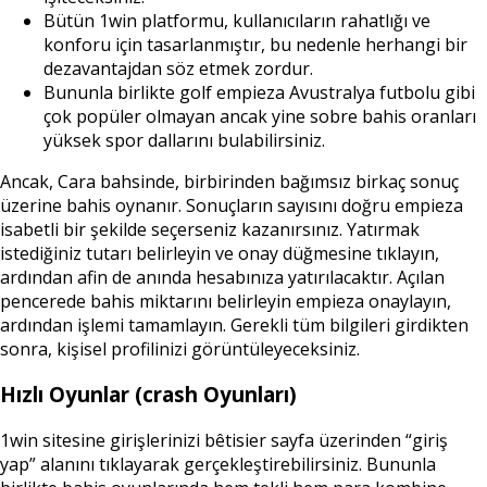
Bütün 1win platformu, kullanıcıların rahatlığı ve
konforu için tasarlanmıştır, bu nedenle herhangi bir
dezavantajdan söz etmek zordur.
Bununla birlikte golf empieza Avustralya futbolu gibi
çok popüler olmayan ancak yine sobre bahis oranları
yüksek spor dallarını bulabilirsiniz.
Ancak, Cara bahsinde, birbirinden bağımsız birkaç sonuç
üzerine bahis oynanır. Sonuçların sayısını doğru empieza
isabetli bir şekilde seçerseniz kazanırsınız. Yatırmak
istediğiniz tutarı belirleyin ve onay düğmesine tıklayın,
ardından afin de anında hesabınıza yatırılacaktır. Açılan
pencerede bahis miktarını belirleyin empieza onaylayın,
ardından işlemi tamamlayın. Gerekli tüm bilgileri girdikten
sonra, kişisel profilinizi görüntüleyeceksiniz.
Hızlı Oyunlar (crash Oyunları)
1win sitesine girişlerinizi bêtisier sayfa üzerinden “giriş
yap” alanını tıklayarak gerçekleştirebilirsiniz. Bununla