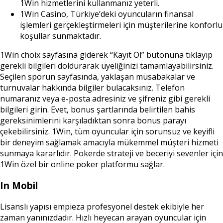
1Win hizmetlerini kullanmanız yeterli.
1Win Casino, Türkiye’deki oyuncuların finansal
işlemleri gerçekleştirmeleri için müşterilerine konforlu
koşullar sunmaktadır.
1Win choix sayfasına giderek “Kayıt Ol” butonuna tıklayıp
gerekli bilgileri doldurarak üyeliğinizi tamamlayabilirsiniz.
Seçilen sporun sayfasında, yaklaşan müsabakalar ve
turnuvalar hakkında bilgiler bulacaksınız. Telefon
numaranız veya e-posta adresiniz ve şifreniz gibi gerekli
bilgileri girin. Evet, bonus şartlarında belirtilen bahis
gereksinimlerini karşıladıktan sonra bonus parayı
çekebilirsiniz. 1Win, tüm oyuncular için sorunsuz ve keyifli
bir deneyim sağlamak amacıyla mükemmel müşteri hizmeti
sunmaya kararlıdır. Pokerde strateji ve beceriyi sevenler için
1Win özel bir online poker platformu sağlar.
In Mobil
Lisanslı yapısı empieza profesyonel destek ekibiyle her
zaman yanınızdadır. Hızlı heyecan arayan oyuncular için