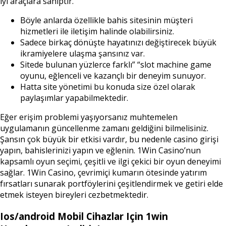
iyi araçlara sahiptir.
Böyle anlarda özellikle bahis sitesinin müşteri
hizmetleri ile iletişim halinde olabilirsiniz.
Sadece birkaç dönüşte hayatınızı değiştirecek büyük
ikramiyelere ulaşma şansınız var.
Sitede bulunan yüzlerce farklı” “slot machine game
oyunu, eğlenceli ve kazançlı bir deneyim sunuyor.
Hatta site yönetimi bu konuda size özel olarak
paylaşımlar yapabilmektedir.
Eğer erişim problemi yaşıyorsanız muhtemelen
uygulamanın güncellenme zamanı geldiğini bilmelisiniz.
Şansın çok büyük bir etkisi vardır, bu nedenle casino girişi
yapın, bahislerinizi yapın ve eğlenin. 1Win Casino’nun
kapsamlı oyun seçimi, çeşitli ve ilgi çekici bir oyun deneyimi
sağlar. 1Win Casino, çevrimiçi kumarın ötesinde yatırım
fırsatları sunarak portföylerini çeşitlendirmek ve getiri elde
etmek isteyen bireyleri cezbetmektedir.
Ios/android Mobil Cihazlar Için 1win