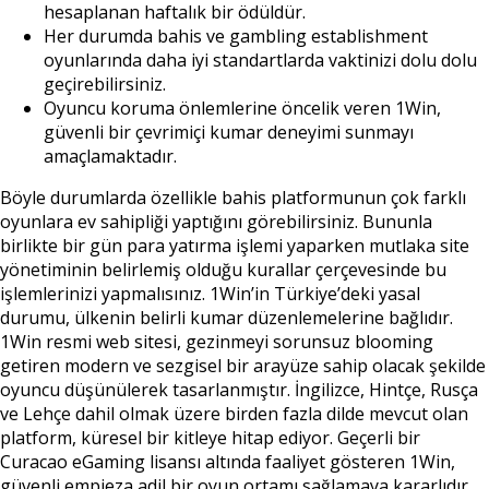
hesaplanan haftalık bir ödüldür.
Her durumda bahis ve gambling establishment
oyunlarında daha iyi standartlarda vaktinizi dolu dolu
geçirebilirsiniz.
Oyuncu koruma önlemlerine öncelik veren 1Win,
güvenli bir çevrimiçi kumar deneyimi sunmayı
amaçlamaktadır.
Böyle durumlarda özellikle bahis platformunun çok farklı
oyunlara ev sahipliği yaptığını görebilirsiniz. Bununla
birlikte bir gün para yatırma işlemi yaparken mutlaka site
yönetiminin belirlemiş olduğu kurallar çerçevesinde bu
işlemlerinizi yapmalısınız. 1Win’in Türkiye’deki yasal
durumu, ülkenin belirli kumar düzenlemelerine bağlıdır.
1Win resmi web sitesi, gezinmeyi sorunsuz blooming
getiren modern ve sezgisel bir arayüze sahip olacak şekilde
oyuncu düşünülerek tasarlanmıştır. İngilizce, Hintçe, Rusça
ve Lehçe dahil olmak üzere birden fazla dilde mevcut olan
platform, küresel bir kitleye hitap ediyor. Geçerli bir
Curacao eGaming lisansı altında faaliyet gösteren 1Win,
güvenli empieza adil bir oyun ortamı sağlamaya kararlıdır.