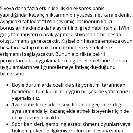
5 veya daha fazla etkinliğe ilişkin ekspres bahis
yapıldığında, kazanç miktarının bir yüzdesi net kara eklenir.
Aşağıdaki tabloda” “1Win çevrimiçi casinonun kalıcı
bonusları hakkında daha ayrıntılı bilgi edinebilirsiniz. 1Win
giriş tam müşteri olarak yapmak istiyorsanız bir hesap
oluşturmanız gerekecektir. Kişisel bir hesaba empieza oyun
hesabına sahip olmak, tüm hizmetlere ve tekliflere
erişmenizi sağlayacaktır. Bununla birlikte belirli
periyotlarda bu uygulamaları da güncellemelisiniz. Çünkü
uygulamaların weil güncellemeye ihtiyaç duyduğunu
bilmelisiniz.
Böyle durumlarda özellikle site yönetimi tarafından
belirlenen tüm kuralları uygun bir şekilde yatırmanızı
yapmalısınız.
1win bahisleri, sadece keyifli zaman geçirmek değil
aynı zamanda iyi kazanç elde etmek isteyenler için de
en iyi çözüm olacaktır.
Spor bahisleri, gambling establishment oyunları veya
holdem poker ile ilgileniyor olun, bir hesaba sahip