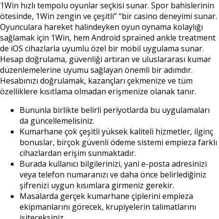
1Win hızlı tempolu oyunlar seçkisi sunar. Spor bahislerinin
ötesinde, 1Win zengin ve çeşitli” “bir casino deneyimi sunar.
Oyunculara hareket halindeyken oyun oynama kolaylığı
sağlamak için 1Win, hem Android sprained ankle treatment
de iOS cihazlarla uyumlu özel bir mobil uygulama sunar.
Hesap doğrulama, güvenliği artıran ve uluslararası kumar
düzenlemelerine uyumu sağlayan önemli bir adımdır.
Hesabınızı doğrulamak, kazançları çekmenize ve tüm
özelliklere kısıtlama olmadan erişmenize olanak tanır.
Bununla birlikte belirli periyotlarda bu uygulamaları
da güncellemelisiniz.
Kumarhane çok çeşitli yüksek kaliteli hizmetler, ilginç
bonuslar, birçok güvenli ödeme sistemi empieza farklı
cihazlardan erişim sunmaktadır.
Burada kullanıcı bilgilerinizi, yani e-posta adresinizi
veya telefon numaranızı ve daha önce belirlediğiniz
şifrenizi uygun kısımlara girmeniz gerekir.
Masalarda gerçek kumarhane çiplerini empieza
ekipmanlarını görecek, krupiyelerin talimatlarını
işiteceksiniz.