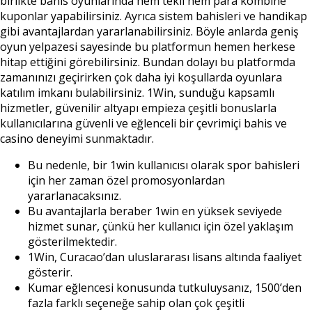
birlikte bahis oyunlarında hem tekli hem para kombine
kuponlar yapabilirsiniz. Ayrıca sistem bahisleri ve handikap
gibi avantajlardan yararlanabilirsiniz. Böyle anlarda geniş
oyun yelpazesi sayesinde bu platformun hemen herkese
hitap ettiğini görebilirsiniz. Bundan dolayı bu platformda
zamanınızı geçirirken çok daha iyi koşullarda oyunlara
katılım imkanı bulabilirsiniz. 1Win, sunduğu kapsamlı
hizmetler, güvenilir altyapı empieza çeşitli bonuslarla
kullanıcılarına güvenli ve eğlenceli bir çevrimiçi bahis ve
casino deneyimi sunmaktadır.
Bu nedenle, bir 1win kullanıcısı olarak spor bahisleri
için her zaman özel promosyonlardan
yararlanacaksınız.
Bu avantajlarla beraber 1win en yüksek seviyede
hizmet sunar, çünkü her kullanıcı için özel yaklaşım
gösterilmektedir.
1Win, Curacao’dan uluslararası lisans altında faaliyet
gösterir.
Kumar eğlencesi konusunda tutkuluysanız, 1500’den
fazla farklı seçeneğe sahip olan çok çeşitli