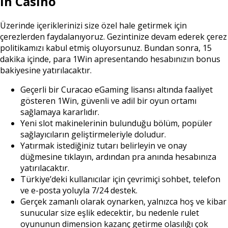
In Casino
Üzerinde içeriklerinizi size özel hale getirmek için
çerezlerden faydalanıyoruz. Gezintinize devam ederek çerez
politikamızı kabul etmiş oluyorsunuz. Bundan sonra, 15
dakika içinde, para 1Win apresentando hesabınızın bonus
bakiyesine yatırılacaktır.
Geçerli bir Curacao eGaming lisansı altında faaliyet
gösteren 1Win, güvenli ve adil bir oyun ortamı
sağlamaya kararlıdır.
Yeni slot makinelerinin bulunduğu bölüm, popüler
sağlayıcıların geliştirmeleriyle doludur.
Yatırmak istediğiniz tutarı belirleyin ve onay
düğmesine tıklayın, ardından pra anında hesabınıza
yatırılacaktır.
Türkiye’deki kullanıcılar için çevrimiçi sohbet, telefon
ve e-posta yoluyla 7/24 destek.
Gerçek zamanlı olarak oynarken, yalnızca hoş ve kibar
sunucular size eşlik edecektir, bu nedenle rulet
oyununun dimension kazanç getirme olasılığı çok